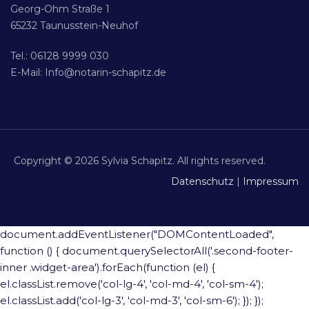
Georg-Ohm Straße 1
65232 Taunusstein-Neuhof
Tel.: 06128 9999 030
E-Mail: Info@notarin-schapitz.de
Copyright © 2026 Sylvia Schapitz. All rights reserved.
Datenschutz
|
Impressum
document.addEventListener("DOMContentLoaded",
function () { document.querySelectorAll('.second-footer-
inner .widget-area').forEach(function (el) {
el.classList.remove('col-lg-4', 'col-md-4', 'col-sm-4');
el.classList.add('col-lg-3', 'col-md-3', 'col-sm-6'); }); });